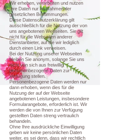
Wir erheben, verarbeiten und nutzen
Ihre Daten nur im Rahmen der
gesetzlichen Bestimmungen.
Diese Datenschutzerklärung gilt
ausschließlich für die Nutzung der von
uns angebotenen Webseiten. Sie gilt
nicht für die Webseiten anderer
Dienstanbieter, auf die wir lediglich
durch einen Link verweisen.
Bei der Nutzung unserer Webseiten
bleiben Sie anonym, solange Sie uns
nicht von sich aus freiwillig
personenbezogene Daten zur
Verfügung stellen.
Personenbezogene Daten werden nur
dann erhoben, wenn dies für die
Nutzung der auf der Webseite
angebotenen Leistungen, insbesondere
Formularangebote, erforderlich ist. Wir
werden die von Ihnen zur Verfügung
gestellten Daten streng vertraulich
behandeln.
Ohne Ihre ausdrückliche Einwilligung
geben wir keine persönlichen Daten
weiter, es sei denn, dass wir rechtlich